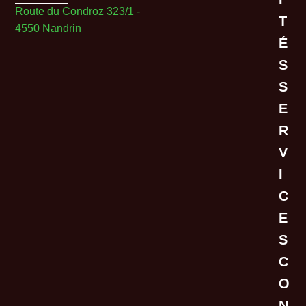
Route du Condroz 323/1 -
T
4550 Nandrin
É
S
S
E
R
V
I
C
E
S
C
O
N