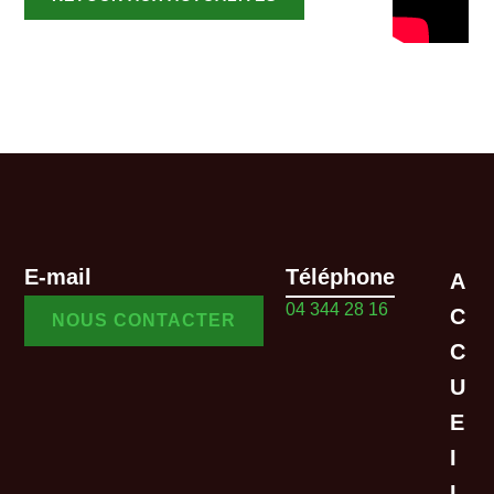
E-mail
Téléphone
A
04 344 28 16
C
NOUS CONTACTER
C
U
E
I
L