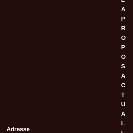
A
P
R
O
P
O
S
A
C
T
U
A
L
Adresse
I